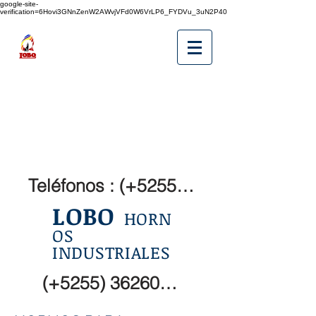
google-site-
verification=6Hovi3GNnZenW2AWvjVFd0W6VrLP6_FYDVu_3uN2P40
Teléfonos : (+5255) 36260072
LOBO
HORN
OS
INDUSTRIALES
(+5255) 36260073