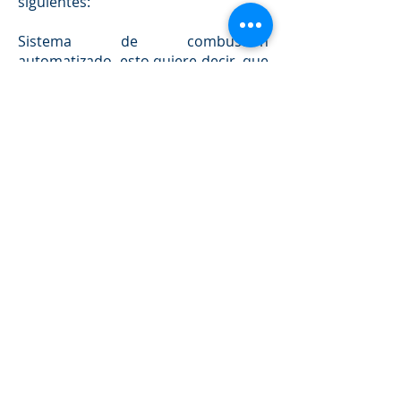
siguientes:
Sistema de combustión
automatizado, esto quiere decir, que
se tenga una combustión adecuada
sumamente optimizada con buena
oxigenación para que tenga una
destrucción completa de la materia
orgánica que representan los
cuerpos humanos.
Sistema de aislamiento adecuado
para las temperaturas de operación,
muchos equipos están generados
para generar mantenimientos
mayores dentro de un tiempo corto
de operación el tiempo medio entre
cada uno de los mantenimientos
mayores es de 5 a 7 años para
acabar la capa de contacto donde se
coloca el cuerpo refractario.
Sistema de control de temperaturas