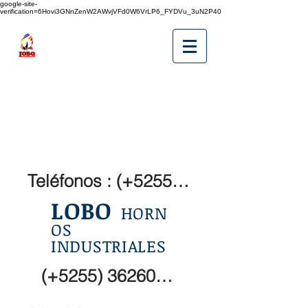
google-site-
verification=6Hovi3GNnZenW2AWvjVFd0W6VrLP6_FYDVu_3uN2P40
Teléfonos : (+5255) 36260072
LOBO
HORN
OS
INDUSTRIALES
(+5255) 36260073